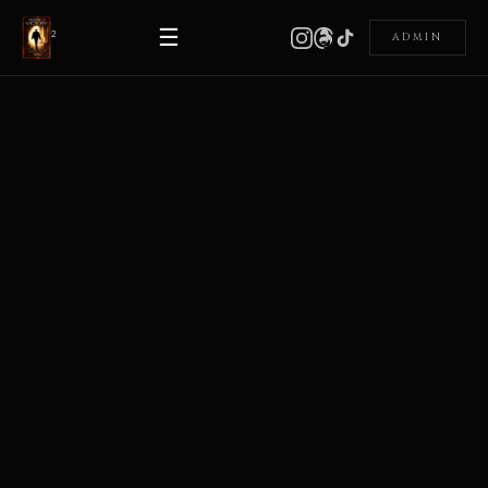
☰
²
ADMIN