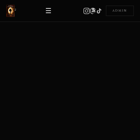
☰
²
ADMIN