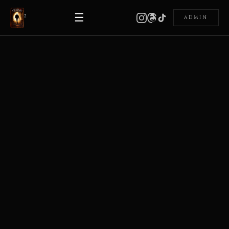
☰
²
ADMIN